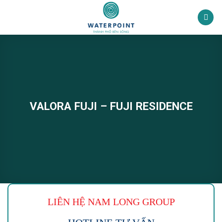
Bỏ
qua
nội
dung
VALORA FUJI – FUJI RESIDENCE
LIÊN HỆ NAM LONG
GROUP