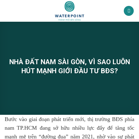
Bỏ
qua
nội
dung
NHÀ ĐẤT NAM SÀI GÒN, VÌ SAO LUÔN
HÚT MẠNH GIỚI ĐẦU TƯ BĐS?
Bước vào giai đoạn phát triển mới, thị trường BĐS phía
nam TP.HCM đang sở hữu nhiều lực đẩy để tăng tốc
mạnh mẽ trên “đường đua” năm 2021, nhờ vào sự phát