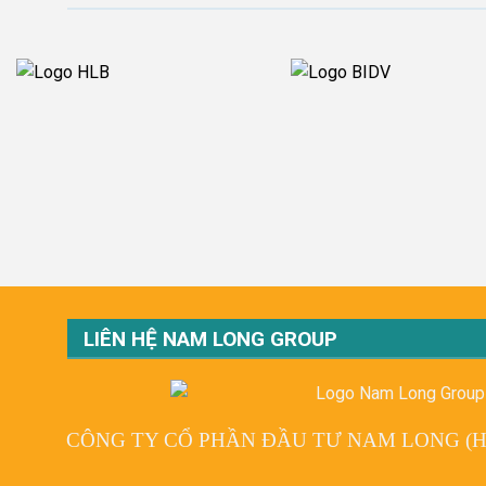
LIÊN HỆ NAM LONG GROUP
CÔNG TY CỔ PHẦN ĐẦU TƯ NAM LONG (H