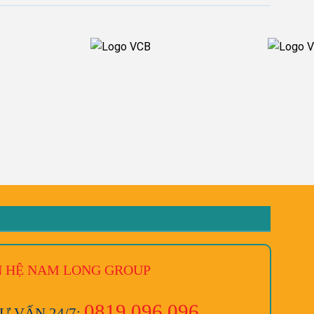
N HỆ NAM LONG
GROUP
0819.096.096
Ư VẤN 24/7: