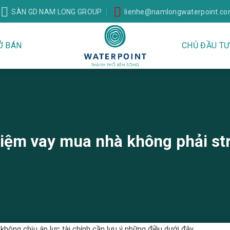
SÀN GD NAM LONG GROUP
lienhe@namlongwaterpoint.c
Ở BÁN
CHỦ ĐẦU TƯ
iệm vay mua nhà không phải str
ông chịu áp lực tài chính cần lưu ý những điều dưới đây.