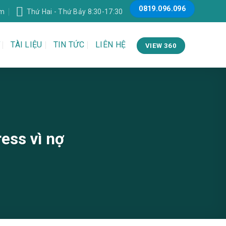
0819.096.096
om
Thứ Hai - Thứ Bảy 8:30-17:30
TÀI LIỆU
TIN TỨC
LIÊN HỆ
VIEW 360
ess vì nợ