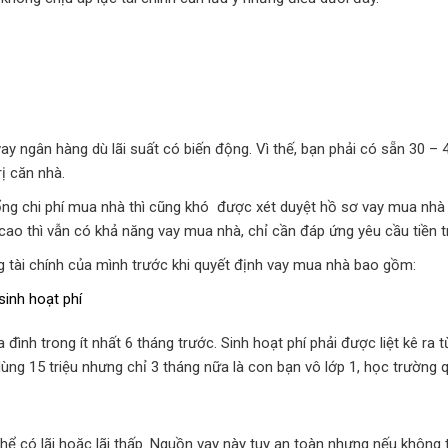
 ngân hàng dù lãi suất có biến động. Vì thế, bạn phải có sẵn 30 – 40
rị căn nhà.
tổng chi phí mua nhà thì cũng khó được xét duyệt hồ sơ vay mua nhà
ất cao thì vẫn có khả năng vay mua nhà, chỉ cần đáp ứng yêu cầu tiền
g tài chính của mình trước khi quyết định vay mua nhà bao gồm:
sinh hoạt phí
a đình trong ít nhất 6 tháng trước. Sinh hoạt phí phải được liệt kê r
dùng 15 triệu nhưng chỉ 3 tháng nữa là con bạn vô lớp 1, học trường q
thể có lãi hoặc lãi thấp. Nguồn vay này tuy an toàn nhưng nếu không