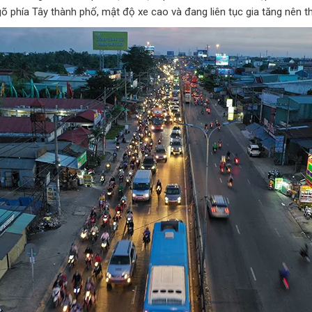
phía Tây thành phố, mật độ xe cao và đang liên tục gia tăng nên thư