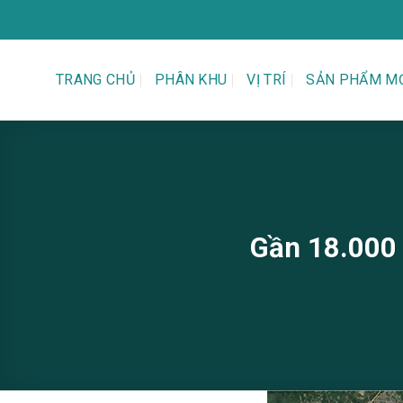
Bỏ
qua
nội
dung
TRANG CHỦ
PHÂN KHU
VỊ TRÍ
SẢN PHẨM M
Gần 18.000 