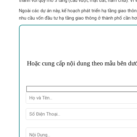
thành với quy mô 3 tầng (cầu vượt, mặt đất, hầm chui). Vì 
Ngoài các dự án này, kế hoạch phát triển hạ tầng giao thô
nhu cầu vốn đầu tư hạ tầng giao thông ở thành phố cần hơ
Hoặc cung cấp nội dung theo mẫu bên dưới