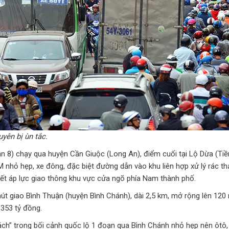
yên bị ùn tắc.
n 8) chạy qua huyện Cần Giuộc (Long An), điểm cuối tại Lộ Dừa (Tiề
hỏ hẹp, xe đông, đặc biệt đường dẫn vào khu liên hợp xử lý rác th
quyết áp lực giao thông khu vực cửa ngõ phía Nam thành phố.
út giao Bình Thuận (huyện Bình Chánh), dài 2,5 km, mở rộng lên 120 
.353 tỷ đồng.
bách” trong bối cảnh quốc lộ 1 đoạn qua Bình Chánh nhỏ hẹp nên ôtô