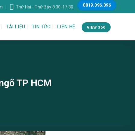
0819.096.096
om
Thứ Hai - Thứ Bảy 8:30-17:30
TÀI LIỆU
TIN TỨC
LIÊN HỆ
VIEW 360
a ngõ TP HCM