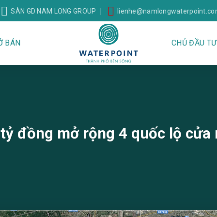
SÀN GD NAM LONG GROUP
lienhe@namlongwaterpoint.c
Ở BÁN
CHỦ ĐẦU TƯ
tỷ đồng mở rộng 4 quốc lộ cử