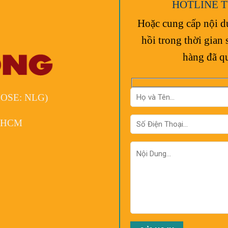
HOTLINE T
Hoặc cung cấp nội d
hồi trong thời gia
hàng đã q
OSE: NLG)
P.HCM