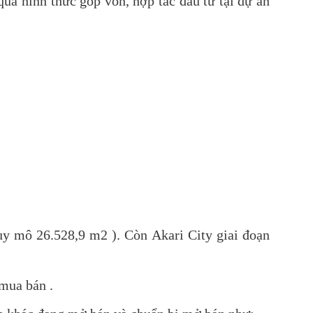
 hình thức góp vốn, hợp tác đầu tư tại dự án
uy mô 26.528,9 m2 ). Còn
Akari City giai đoạn
 mua bán .