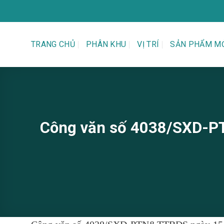
Bỏ
qua
nội
dung
TRANG CHỦ
PHÂN KHU
VỊ TRÍ
SẢN PHẨM M
Công văn số 4038/SXD-PT