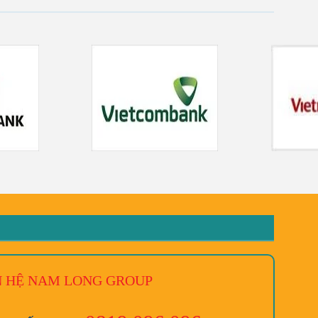
N HỆ NAM LONG
GROUP