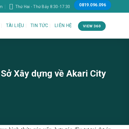
0819.096.096
om
Thứ Hai - Thứ Bảy 8:30-17:30
TÀI LIỆU
TIN TỨC
LIÊN HỆ
VIEW 360
ở Xây dựng về Akari City