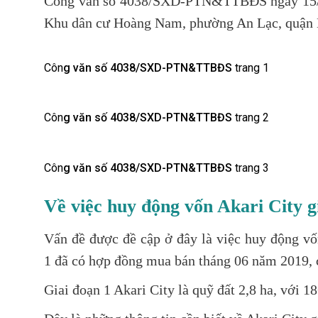
Công văn số 4038/SXD-PTN&TTBĐS ngày 15/4/20
Khu dân cư Hoàng Nam, phường An Lạc, quận 
Côn
g văn số 4038/SXD-PTN&TTBĐS
trang 1
Côn
g văn số 4038/SXD-PTN&TTBĐS
trang 2
Côn
g văn số 4038/SXD-PTN&TTBĐS
trang 3
Về việc huy động vốn Akari City g
Vấn đề được đề cập ở đây là việc
huy động vố
1
đã có hợp đồng mua bán tháng 06 năm 2019, 
Giai đoạn 1 Akari City là quỹ đất 2,8 ha, với 