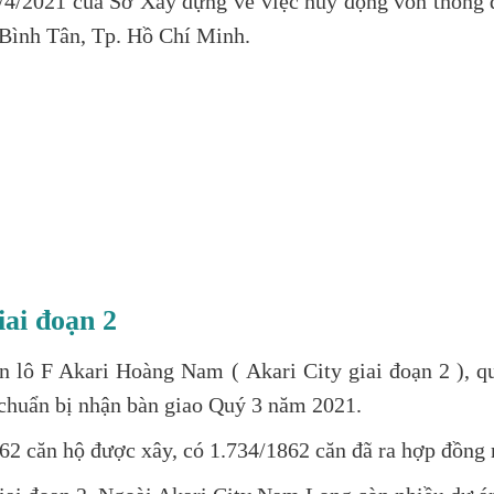
21 của Sở Xây dựng về việc huy động vốn thông qua
Bình Tân, Tp. Hồ Chí Minh.
iai đoạn 2
n lô F Akari Hoàng Nam
(
Akari City giai đoạn 2
), q
chuẩn bị nhận bàn giao Quý 3 năm 2021.
1862 căn hộ được xây, có 1.734/1862 căn đã ra hợp đồng