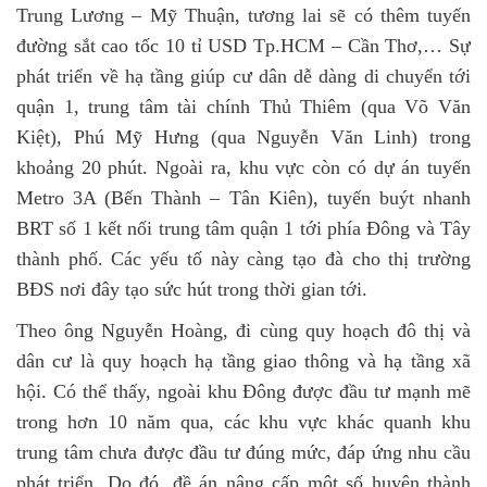
Trung Lương – Mỹ Thuận, tương lai sẽ có thêm tuyến
đường sắt cao tốc 10 tỉ USD Tp.HCM – Cần Thơ,… Sự
phát triển về hạ tầng giúp cư dân dễ dàng di chuyển tới
quận 1, trung tâm tài chính Thủ Thiêm (qua Võ Văn
Kiệt), Phú Mỹ Hưng (qua Nguyễn Văn Linh) trong
khoảng 20 phút. Ngoài ra, khu vực còn có dự án tuyến
Metro 3A (Bến Thành – Tân Kiên), tuyến buýt nhanh
BRT số 1 kết nối trung tâm quận 1 tới phía Đông và Tây
thành phố. Các yếu tố này càng tạo đà cho thị trường
BĐS nơi đây tạo sức hút trong thời gian tới.
Theo ông Nguyễn Hoàng, đi cùng quy hoạch đô thị và
dân cư là quy hoạch hạ tầng giao thông và hạ tầng xã
hội. Có thể thấy, ngoài khu Đông được đầu tư mạnh mẽ
trong hơn 10 năm qua, các khu vực khác quanh khu
trung tâm chưa được đầu tư đúng mức, đáp ứng nhu cầu
phát triển. Do đó, đề án nâng cấp một số huyện thành