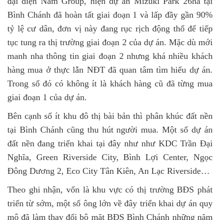
đại diện Nam Group, hiện dự án Mizuki Park 26ha tại
Bình Chánh đã hoàn tất giai đoạn 1 và lấp đầy gần 90%
tỷ lệ cư dân, đơn vị này đang rục rịch động thổ để tiếp
tục tung ra thị trường giai đoạn 2 của dự án. Mặc dù mới
manh nha thông tin giai đoạn 2 nhưng khá nhiều khách
hàng mua ở thực lẫn NĐT đã quan tâm tìm hiểu dự án.
Trong số đó có không ít là khách hàng cũ đã từng mua
giai đoạn 1 của dự án.
Bên cạnh số ít khu đô thị bài bản thì phân khúc đất nền
tại Bình Chánh cũng thu hút người mua. Một số dự án
đất nền đang triển khai tại đây như như KDC Trần Đại
Nghĩa, Green Riverside City, Bình Lợi Center, Ngọc
Đông Dương 2, Eco City Tân Kiên, An Lạc Riverside…
Theo ghi nhận, vốn là khu vực có thị trường BĐS phát
triển từ sớm, một số ông lớn về đây triển khai dự án quy
mô đã làm thay đổi bộ mặt BĐS Bình Chánh những năm