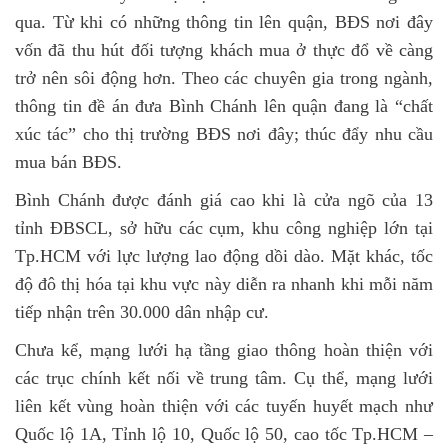
qua. Từ khi có những thông tin lên quận, BĐS nơi đây
vốn đã thu hút đối tượng khách mua ở thực đổ về càng
trở nên sôi động hơn. Theo các chuyên gia trong ngành,
thông tin đề án đưa Bình Chánh lên quận đang là “chất
xúc tác” cho thị trường BĐS nơi đây; thúc đẩy nhu cầu
mua bán BĐS.
Bình Chánh được đánh giá cao khi là cửa ngõ của 13
tỉnh ĐBSCL, sở hữu các cụm, khu công nghiệp lớn tại
Tp.HCM với lực lượng lao động dồi dào. Mặt khác, tốc
độ đô thị hóa tại khu vực này diễn ra nhanh khi mỗi năm
tiếp nhận trên 30.000 dân nhập cư.
Chưa kể, mạng lưới hạ tầng giao thông hoàn thiện với
các trục chính kết nối về trung tâm. Cụ thể, mạng lưới
liên kết vùng hoàn thiện với các tuyến huyết mạch như
Quốc lộ 1A, Tỉnh lộ 10, Quốc lộ 50, cao tốc Tp.HCM –